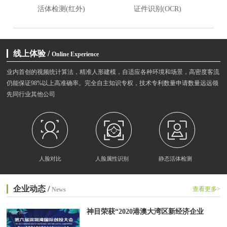
活体检测(红外)
证件识别(OCR)
线上体验 /
Online Experience
业内首创的视频统计算法，精准人形建模，自适应各种环境和场景，高密度客流
仍能保证98%以上高准确率。完全自主知识专权，技术专利数量申请数量远远领
先同行业其他公司
人脸对比
人脸属性识别
静态活体检测
企业动态 /
查看更多>
News
神目荣获“2020港澳大湾区新经济企业
TOP100榜单”